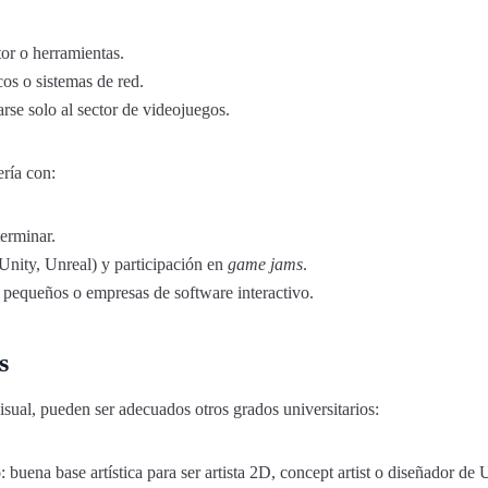
r o herramientas.
os o sistemas de red.
arse solo al sector de videojuegos.
ría con:
terminar.
nity, Unreal) y participación en
game jams
.
s pequeños o empresas de software interactivo.
s
 visual, pueden ser adecuados otros grados universitarios:
o
: buena base artística para ser artista 2D, concept artist o diseñador de 